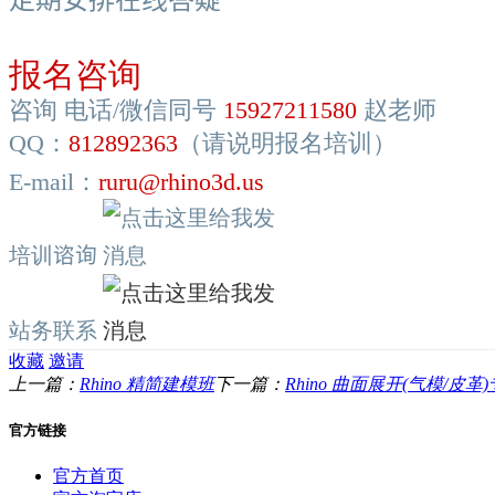
报名咨询
咨询 电话/微信同号
15927211580
赵老师
QQ：
812892363
（请说明报名培训）
E-mail：
ruru@rhino3d.us
培训
谘询
站务联系
收藏
邀请
上一篇：
Rhino 精简建模班
下一篇：
Rhino 曲面展开(气模/皮革
官方链接
官方首页