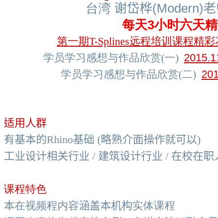
台湾
谢岱桦
(
Modern
)
老
每天3小时六天精
第一期T-Splines远程培训课程
学员学习感想与作品欣赏(一)
2015
学员学习感想与作品欣赏(二)
20
适用人群
有基本的
Rhino
基础
(
略熟介面操作就可以
)
工业设计相关行业 / 建筑设计行业
/
在校在职
课程特色
本
在视频程内容
涵盖本机构
实体课程