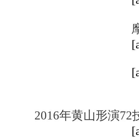
[
[
2016年黄山形演7
[