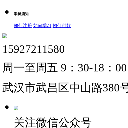
学员须知
如何注册
如何学习
如何付款
15927211580
周一至周五 9：30-18：00
武汉市武昌区中山路380号
关注微信公众号