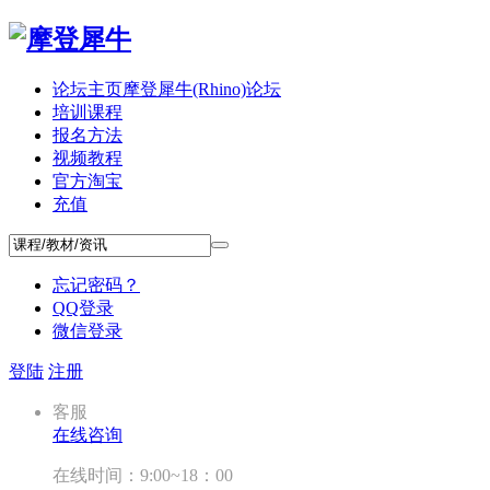
论坛主页
摩登犀牛(Rhino)论坛
培训课程
报名方法
视频教程
官方淘宝
充值
忘记密码？
QQ登录
微信登录
登陆
注册
客服
在线咨询
在线时间：9:00~18：00