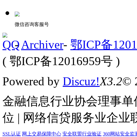
微信咨询客服号
-
Archiver
-
鄂ICP备1201
( 鄂ICP备12016959号 )
Powered by
Discuz!
X3.2
© 
金融信息行业协会理事单位
位 | 网络信贷服务业企业
SSL认证
网上交易保障中心
安全联盟行业验证
360网站安全监