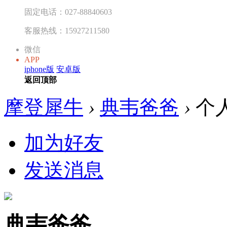
固定电话：027-88840603
客服热线：15927211580
微信
APP
iphone版
安卓版
返回顶部
摩登犀牛
›
典韦爸爸
›
个
加为好友
发送消息
典韦爸爸