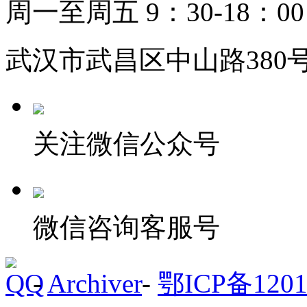
周一至周五 9：30-18：00
武汉市武昌区中山路380号
关注微信公众号
微信咨询客服号
-
Archiver
-
鄂ICP备1201