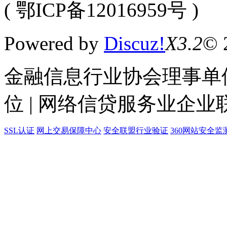
( 鄂ICP备12016959号 )
Powered by
Discuz!
X3.2
© 
金融信息行业协会理事单位
位 | 网络信贷服务业企业
SSL认证
网上交易保障中心
安全联盟行业验证
360网站安全监