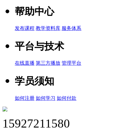
帮助中心
发布课程
教学资料库
服务体系
平台与技术
在线直播
第三方播放
管理平台
学员须知
如何注册
如何学习
如何付款
15927211580