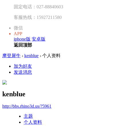
固定电话：027-88840603
客服热线：15927211580
微信
APP
iphone版
安卓版
返回顶部
摩登犀牛
›
kenblue
›
个人资料
加为好友
发送消息
kenblue
http://bbs.rhino3d.us/?5961
主题
个人资料