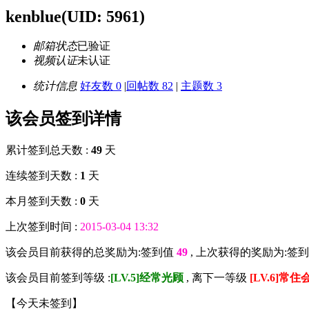
kenblue
(UID: 5961)
邮箱状态
已验证
视频认证
未认证
统计信息
好友数 0
|
回帖数 82
|
主题数 3
该会员签到详情
累计签到总天数 :
49
天
连续签到天数 :
1
天
本月签到天数 :
0
天
上次签到时间 :
2015-03-04 13:32
该会员目前获得的总奖励为:签到值
49
, 上次获得的奖励为:签
该会员目前签到等级 :
[LV.5]经常光顾
, 离下一等级
[LV.6]常住
【
今天未签到
】