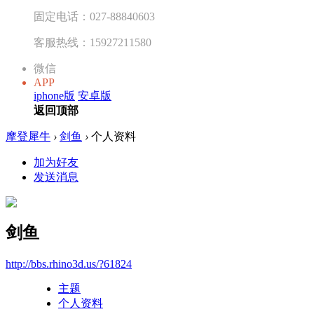
固定电话：027-88840603
客服热线：15927211580
微信
APP
iphone版
安卓版
返回顶部
摩登犀牛
›
剑鱼
›
个人资料
加为好友
发送消息
剑鱼
http://bbs.rhino3d.us/?61824
主题
个人资料