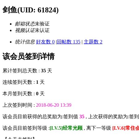
剑鱼
(UID: 61824)
邮箱状态
未验证
视频认证
未认证
统计信息
好友数 0
|
回帖数 135
|
主题数 2
该会员签到详情
累计签到总天数 :
35
天
连续签到天数 :
1
天
本月签到天数 :
0
天
上次签到时间 :
2018-06-20 13:39
该会员目前获得的总奖励为:签到值
35
, 上次获得的奖励为:签
该会员目前签到等级 :
[LV.5]经常光顾
, 离下一等级
[LV.6]常住