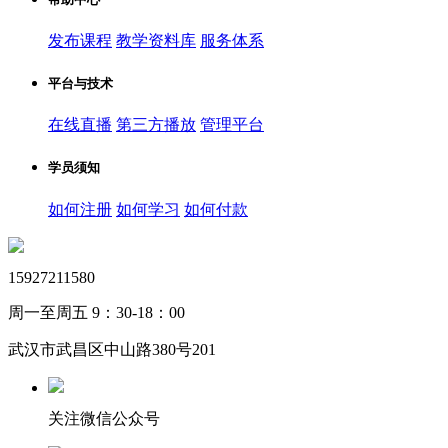
发布课程
教学资料库
服务体系
平台与技术
在线直播
第三方播放
管理平台
学员须知
如何注册
如何学习
如何付款
15927211580
周一至周五 9：30-18：00
武汉市武昌区中山路380号201
关注微信公众号