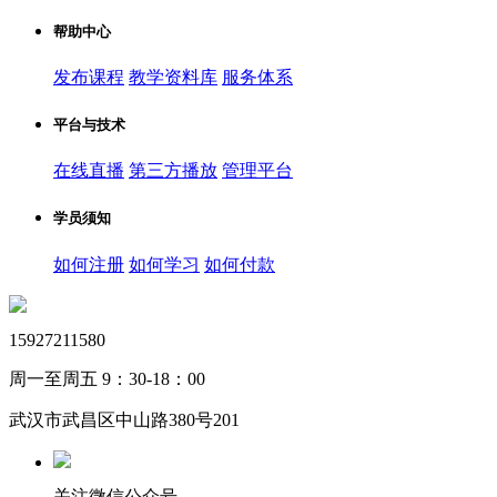
帮助中心
发布课程
教学资料库
服务体系
平台与技术
在线直播
第三方播放
管理平台
学员须知
如何注册
如何学习
如何付款
15927211580
周一至周五 9：30-18：00
武汉市武昌区中山路380号201
关注微信公众号