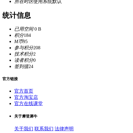
所在时区
使用系统默认
统计信息
已用空间
0 B
积分
184
M币
95
参与积分
208
技术积分
2
读者积分
0
签到值
24
官方链接
官方首页
官方淘宝店
官方在线课堂
关于摩登犀牛
关于我们
联系我们
法律声明