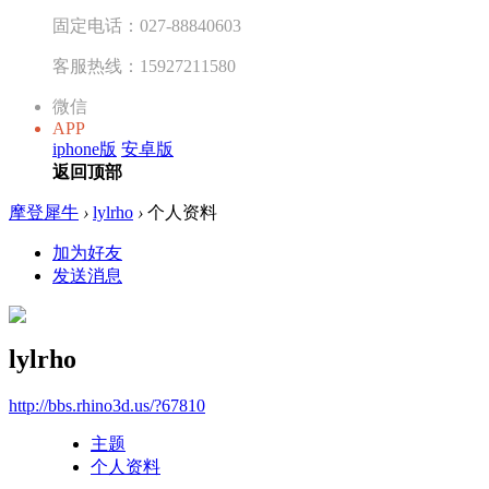
固定电话：027-88840603
客服热线：15927211580
微信
APP
iphone版
安卓版
返回顶部
摩登犀牛
›
lylrho
›
个人资料
加为好友
发送消息
lylrho
http://bbs.rhino3d.us/?67810
主题
个人资料