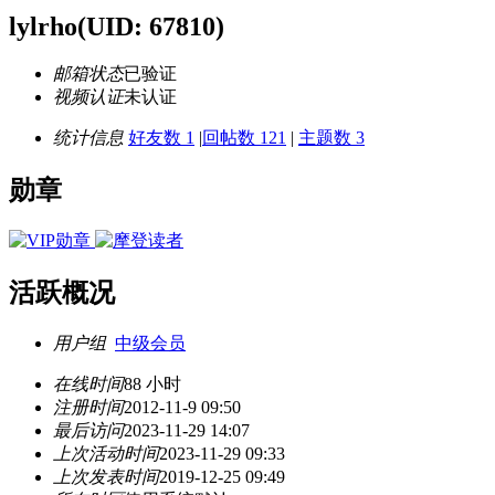
lylrho
(UID: 67810)
邮箱状态
已验证
视频认证
未认证
统计信息
好友数 1
|
回帖数 121
|
主题数 3
勋章
活跃概况
用户组
中级会员
在线时间
88 小时
注册时间
2012-11-9 09:50
最后访问
2023-11-29 14:07
上次活动时间
2023-11-29 09:33
上次发表时间
2019-12-25 09:49