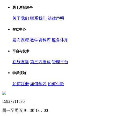
关于摩登犀牛
关于我们
联系我们
法律声明
帮助中心
发布课程
教学资料库
服务体系
平台与技术
在线直播
第三方播放
管理平台
学员须知
如何注册
如何学习
如何付款
15927211580
周一至周五 9：30-18：00