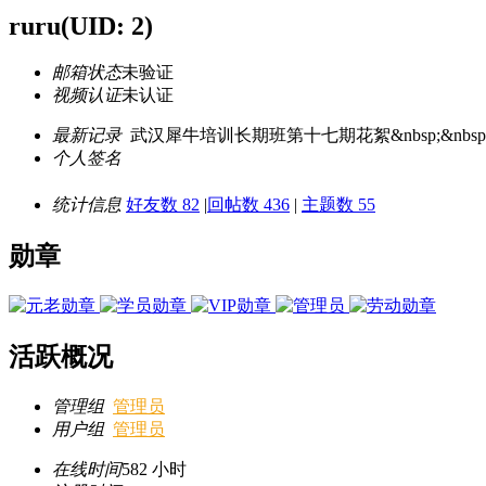
ruru
(UID: 2)
邮箱状态
未验证
视频认证
未认证
最新记录
武汉犀牛培训长期班第十七期花絮&nbsp;&nbsp;http://bbs.
个人签名
统计信息
好友数 82
|
回帖数 436
|
主题数 55
勋章
活跃概况
管理组
管理员
用户组
管理员
在线时间
582 小时