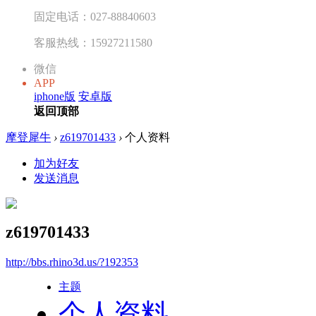
固定电话：027-88840603
客服热线：15927211580
微信
APP
iphone版
安卓版
返回顶部
摩登犀牛
›
z619701433
›
个人资料
加为好友
发送消息
z619701433
http://bbs.rhino3d.us/?192353
主题
个人资料