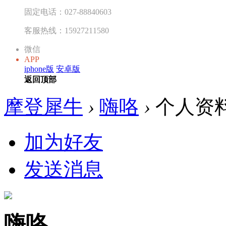
固定电话：027-88840603
客服热线：15927211580
微信
APP
iphone版
安卓版
返回顶部
摩登犀牛
›
嗨咯
›
个人资
加为好友
发送消息
嗨咯