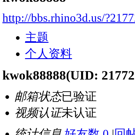
http://bbs.rhino3d.us/?217
主题
个人资料
kwok88888
(UID: 21772
邮箱状态
已验证
视频认证
未认证
统计信息
好友数 0
|
回帖