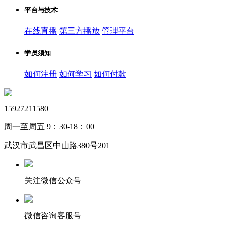
平台与技术
在线直播
第三方播放
管理平台
学员须知
如何注册
如何学习
如何付款
15927211580
周一至周五 9：30-18：00
武汉市武昌区中山路380号201
关注微信公众号
微信咨询客服号