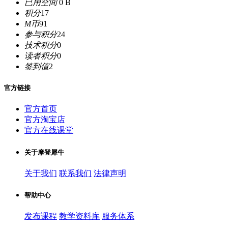
已用空间
0 B
积分
17
M币
91
参与积分
24
技术积分
0
读者积分
0
签到值
2
官方链接
官方首页
官方淘宝店
官方在线课堂
关于摩登犀牛
关于我们
联系我们
法律声明
帮助中心
发布课程
教学资料库
服务体系