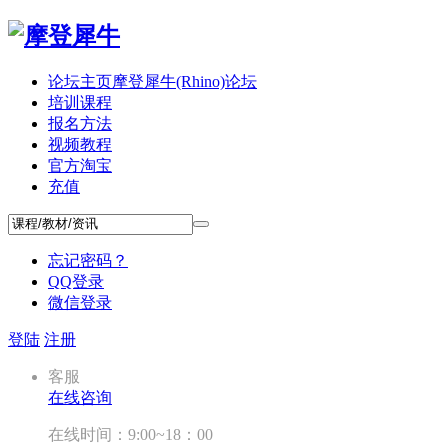
论坛主页
摩登犀牛(Rhino)论坛
培训课程
报名方法
视频教程
官方淘宝
充值
忘记密码？
QQ登录
微信登录
登陆
注册
客服
在线咨询
在线时间：9:00~18：00