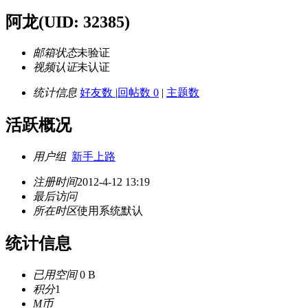
阿龙
(UID: 32385)
邮箱状态
未验证
视频认证
未认证
统计信息
好友数
|
回帖数 0
|
主题数
活跃概况
用户组
新手上路
注册时间
2012-4-12 13:19
最后访问
所在时区
使用系统默认
统计信息
已用空间
0 B
积分
1
M币