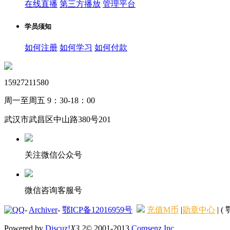
在线直播
第三方播放
管理平台
学员须知
如何注册
如何学习
如何付款
15927211580
周一至周五 9：30-18：00
武汉市武昌区中山路380号201
关注微信公众号
微信咨询客服号
-
Archiver
-
鄂ICP备12016959号
充值M币
|
勋章中心
|
( 
Powered by
Discuz!
X3.2
© 2001-2013
Comsenz Inc.