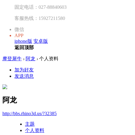
固定电话：027-88840603
客服热线：15927211580
微信
APP
iphone版
安卓版
返回顶部
摩登犀牛
›
阿龙
›
个人资料
加为好友
发送消息
阿龙
http://bbs.rhino3d.us/?32385
主题
个人资料